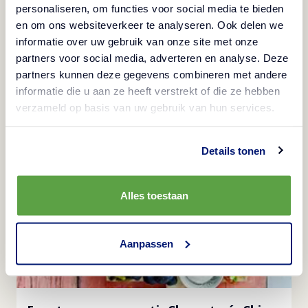
Carne de cerdo
personaliseren, om functies voor social media te bieden
en om ons websiteverkeer te analyseren. Ook delen we
informatie over uw gebruik van onze site met onze
Loaded Fries
partners voor social media, adverteren en analyse. Deze
partners kunnen deze gegevens combineren met andere
Ver
informatie die u aan ze heeft verstrekt of die ze hebben
verzameld op basis van uw gebruik van hun services.
Details tonen
Alles toestaan
Aanpassen