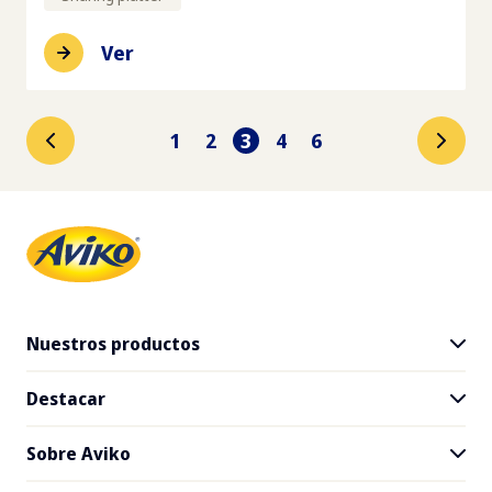
Ver
1
2
3
4
6
Nuestros productos
Destacar
Gama de productos
SuperCrunch
Sobre Aviko
Recetas