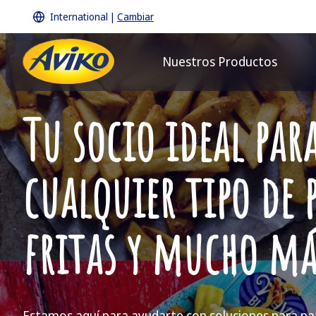
International
|
Cambiar
Nuestros Productos
Tu socio ideal par
cualquier tipo de 
fritas y mucho má
Estamos aquí para ayudarte con soluciones para pa