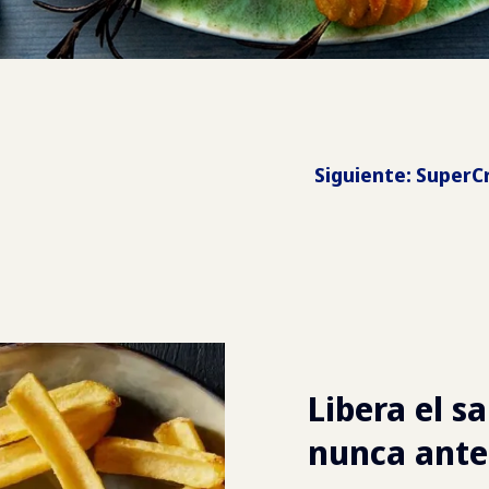
Siguiente
:
SuperCr
Libera el s
nunca ante