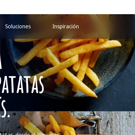
Soluciones
Inspiración
a
patatas
s.
tatas, desde el almuerzo