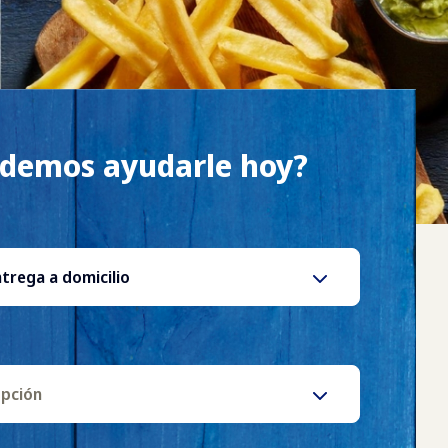
odemos ayudarle hoy?
trega a domicilio
opción