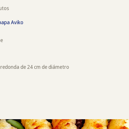
utos
 papa Aviko
ne
 redonda de 24 cm de diámetro