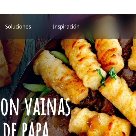
Soluciones
Inspiración
 con vainas
 de papa