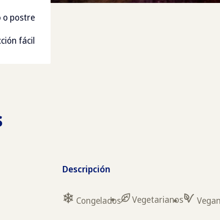
o o postre
ción fácil
s
Descripción
Vegetarianos
Congelados
Vega