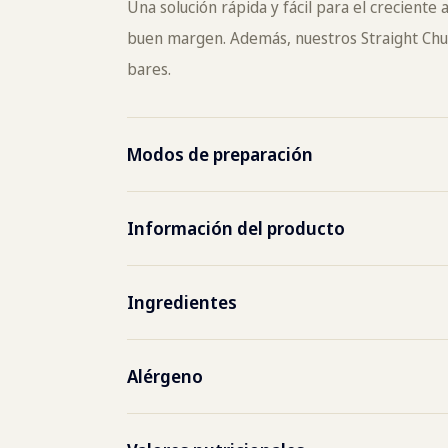
Una solución rápida y fácil para el creciente 
buen margen. Además, nuestros Straight Churr
bares.
Modos de preparación
Información del producto
Número de artículo
8090
Ingredientes
agua, harina de trigo, sal, dextrosa
Código EAN de la bolsa
8710
Alérgeno
Código EAN del
8710
Cereales con gluten, Mustard and produc