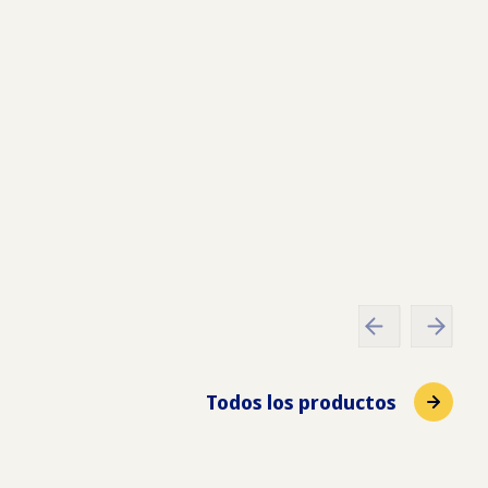
x
80
x
188
cm
g
Todos los productos