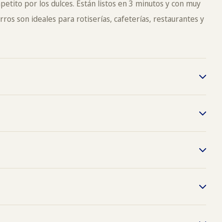
apetito por los dulces. Están listos en 3 minutos y con muy
os son ideales para rotiserías, cafeterías, restaurantes y
23
449955206
449955190
ts thereof, Soybeans and products thereof