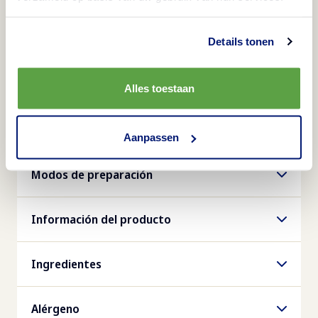
los perros calientes y una variedad de platos con
carne o pescado. Estas patatas fritas son aptas
Details tonen
para quienes llevan una alimentación vegetariana.
Las patatas se presentan en una caja que contiene
Alles toestaan
5 bolsas de 2.5 kg cada una. Pruebe nuestras otras
variedades de patatas fritas Aviko Turbo.
Aanpassen
Modos de preparación
Información del producto
Número de artículo
Ingredientes
806947
patatas, aceite de girasol
Alérgeno