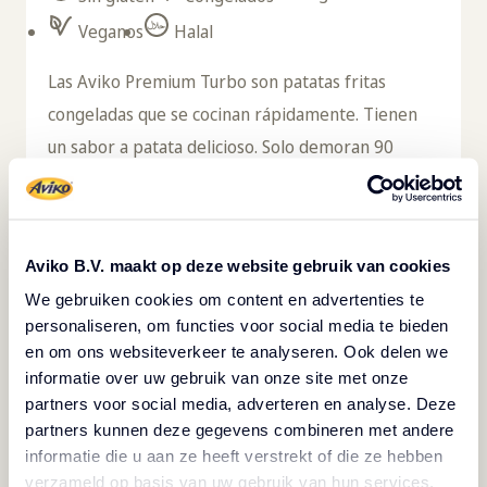
Veganos
Halal
Las Aviko Premium Turbo son patatas fritas
congeladas que se cocinan rápidamente. Tienen
un sabor a patata delicioso. Solo demoran 90
segundos en cocinarse en una freidora o 10
minutos en una vaporera combinada. La rapidez
en la cocción aumenta la eficacia de la cocina y es
Aviko B.V. maakt op deze website gebruik van cookies
una ventaja cuando hay mucho trabajo o en
We gebruiken cookies om content en advertenties te
eventos. El tiempo de conservación es de 24
personaliseren, om functies voor social media te bieden
meses si se mantienen congeladas a una
en om ons websiteverkeer te analyseren. Ook delen we
temperatura de -18 ℃, lo que resulta en menos
informatie over uw gebruik van onze site met onze
partners voor social media, adverteren en analyse. Deze
desperdicio. Además, este producto se puede
partners kunnen deze gegevens combineren met andere
conservar en refrigeración. Las patatas fritas son
informatie die u aan ze heeft verstrekt of die ze hebben
una excelente guarnición para las hamburguesas,
verzameld op basis van uw gebruik van hun services.